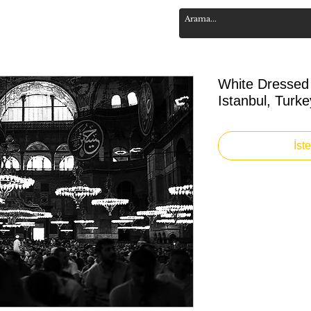
White Dressed 
Istanbul, Turk
İst