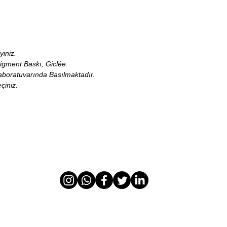
yiniz.
Pigment Baskı, Giclée.
Laboratuvarında Basılmaktadır.
eçiniz.
Tüm Hakları Saklıdır © İzinsiz Kopyalanamaz 2025